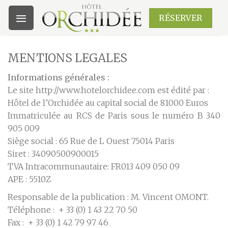
Skip
RÉSERVER
to
content
MENTIONS LEGALES
Informations générales :
Le site http://www.hotelorchidee.com est édité par :
Hôtel de l’Orchidée au capital social de 81000 Euros
Immatriculée au RCS de Paris sous le numéro B 340
905 009
Siège social : 65 Rue de L Ouest 75014 Paris
Siret : 34090500900015
TVA Intracommunautaire: FR013 409 050 09
APE : 5510Z
Responsable de la publication : M. Vincent OMONT.
Téléphone : + 33 (0) 1 43 22 70 50
Fax : + 33 (0) 1 42 79 97 46